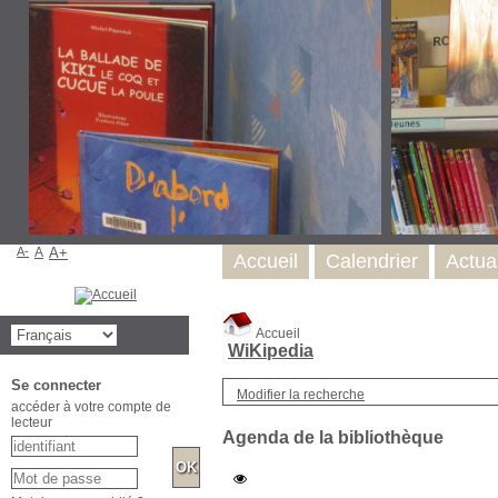
A-
A
A+
Accueil
Calendrier
Actual
Accueil
WiKipedia
Se connecter
Modifier la recherche
accéder à votre compte de
lecteur
Agenda de la bibliothèque