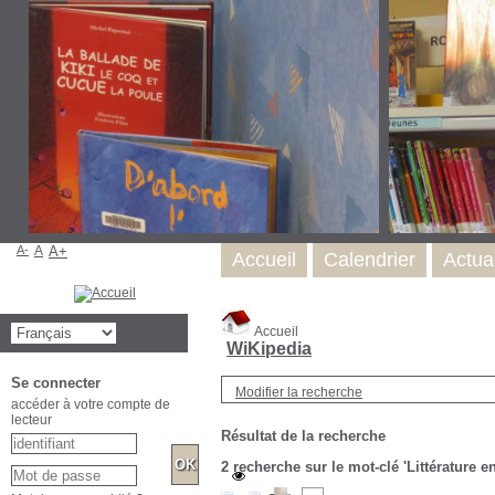
A-
A
A+
Accueil
Calendrier
Actual
Accueil
WiKipedia
Se connecter
Modifier la recherche
accéder à votre compte de
lecteur
Résultat de la recherche
2
recherche sur le mot-clé
'Littérature e