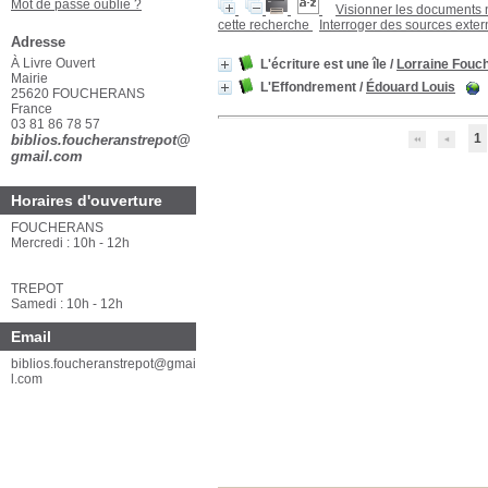
Mot de passe oublié ?
Visionner les documents
cette recherche
Interroger des sources exte
Adresse
À Livre Ouvert
L'écriture est une île
/
Lorraine Fouc
Mairie
L'Effondrement
/
Édouard Louis
25620 FOUCHERANS
France
03 81 86 78 57
1
biblios.foucheranstrepot@
gmail.com
Horaires d'ouverture
FOUCHERANS
Mercredi : 10h - 12h
TREPOT
Samedi : 10h - 12h
Email
biblios.foucheranstrepot@gmai
l.com