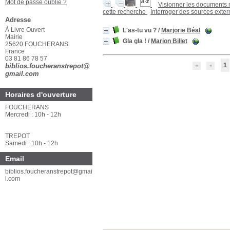
Mot de passe oublié ?
Visionner les documents
cette recherche
Interroger des sources exte
Adresse
À Livre Ouvert
L'as-tu vu ?
/
Marjorie Béal
Mairie
Gla gla !
/
Marion Billet
25620 FOUCHERANS
France
03 81 86 78 57
1
biblios.foucheranstrepot@
gmail.com
Horaires d'ouverture
FOUCHERANS
Mercredi : 10h - 12h
TREPOT
Samedi : 10h - 12h
Email
biblios.foucheranstrepot@gmai
l.com