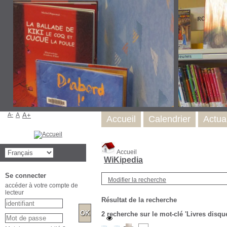
A-
A
A+
Accueil
Calendrier
Actual
Accueil
WiKipedia
Se connecter
Modifier la recherche
accéder à votre compte de
lecteur
Résultat de la recherche
2
recherche sur le mot-clé
'Livres disqu