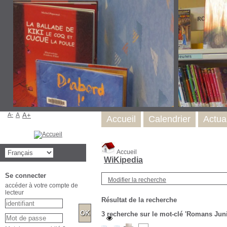
A-
A
A+
Accueil
Calendrier
Actual
Accueil
WiKipedia
Se connecter
Modifier la recherche
accéder à votre compte de
lecteur
Résultat de la recherche
3
recherche sur le mot-clé
'Romans Juni