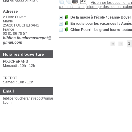
Mot de passe oublié ?
Visionner les documents
cette recherche
Interroger des sources exte
Adresse
À Livre Ouvert
De la magie à l'école
/
Jeanne Boyer
Mairie
En route pour les vacances !
/
Agnès
25620 FOUCHERANS
France
Chien Pourri - Le grand fourre-toutou
03 81 86 78 57
biblios.foucheranstrepot@
gmail.com
1
Horaires d'ouverture
FOUCHERANS
Mercredi : 10h - 12h
TREPOT
Samedi : 10h - 12h
Email
biblios.foucheranstrepot@gmai
l.com