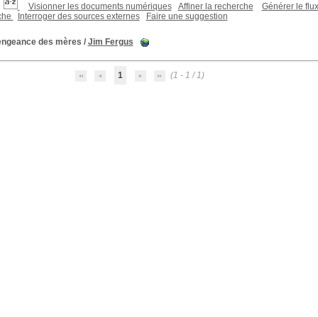
Visionner les documents numériques
Affiner la recherche
Générer le flu
rche
Interroger des sources externes
Faire une suggestion
engeance des mères
/
Jim Fergus
1
(1 - 1 / 1)