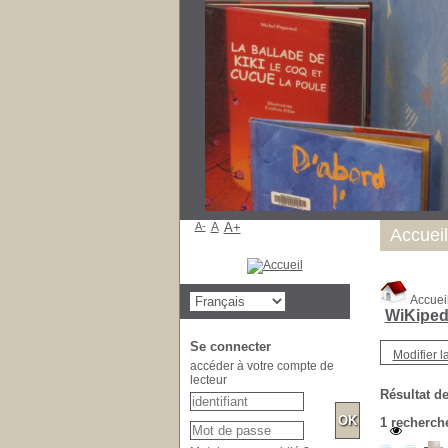
A-
A
A+
Accueil
Accuei
WiKiped
Se connecter
Modifier l
accéder à votre compte de
lecteur
Résultat de
1
recherche