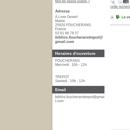
Mot de passe oublié ?
cette reche
Adresse
À Livre Ouvert
La v
Mairie
25620 FOUCHERANS
France
03 81 86 78 57
biblios.foucheranstrepot@
gmail.com
Horaires d'ouverture
FOUCHERANS
Mercredi : 10h - 12h
TREPOT
Samedi : 10h - 12h
Email
biblios.foucheranstrepot@gmai
l.com