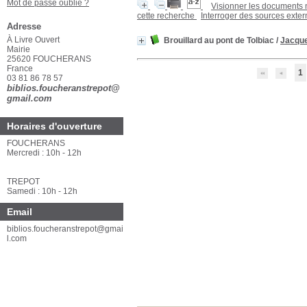
Mot de passe oublié ?
Visionner les documents
cette recherche
Interroger des sources exte
Adresse
À Livre Ouvert
Brouillard au pont de Tolbiac
/
Jacque
Mairie
25620 FOUCHERANS
France
1
03 81 86 78 57
biblios.foucheranstrepot@
gmail.com
Horaires d'ouverture
FOUCHERANS
Mercredi : 10h - 12h
TREPOT
Samedi : 10h - 12h
Email
biblios.foucheranstrepot@gmai
l.com