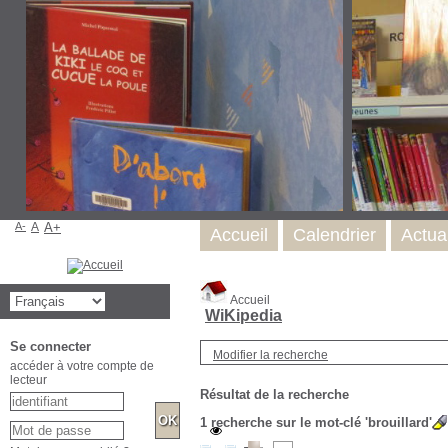
A-
A
A+
Accueil
Calendrier
Actual
Accueil
WiKipedia
Se connecter
Modifier la recherche
accéder à votre compte de
lecteur
Résultat de la recherche
1
recherche sur le mot-clé
'brouillard'