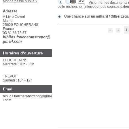
Mot de passe oublié ?
Visionner les documents
cette recherche
Interroger des sources exte
Adresse
À Livre Ouvert
Une chance sur un milliard
/
Gilles L
Mairie
25620 FOUCHERANS
France
1
03 81 86 78 57
biblios.foucheranstrepot@
gmail.com
Horaires d'ouverture
FOUCHERANS
Mercredi : 10h - 12h
TREPOT
Samedi : 10h - 12h
Email
biblios.foucheranstrepot@gmai
l.com