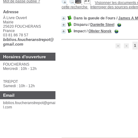
Mot de passe oublié ?
Visionner les documents
cette recherche
Interroger des sources exte
Adresse
À Livre Ouvert
Dans la gueule de l'ours
/
James A M
Mairie
Disparu
/
Danielle Steel
25620 FOUCHERANS
France
Impact
/
Olivier Norek
03 81 86 78 57
biblios.foucheranstrepot@
gmail.com
1
Horaires d'ouverture
FOUCHERANS
Mercredi : 10h - 12h
TREPOT
Samedi : 10h - 12h
Email
biblios.foucheranstrepot@gmai
l.com