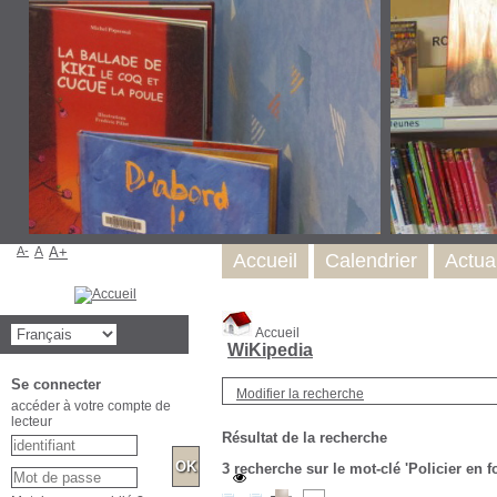
A-
A
A+
Accueil
Calendrier
Actual
Accueil
WiKipedia
Se connecter
Modifier la recherche
accéder à votre compte de
lecteur
Résultat de la recherche
3
recherche sur le mot-clé
'Policier en 