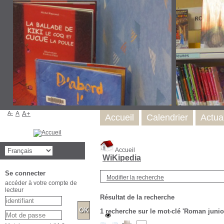
A-
A
A+
Accueil
Calendrier
Actual
Accueil
WiKipedia
Se connecter
Modifier la recherche
accéder à votre compte de
lecteur
Résultat de la recherche
1
recherche sur le mot-clé
'Roman junio