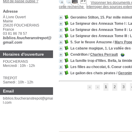
Mot de passe oublié ?
Visionner les documents
cette recherche
Interroger des sources exte
Adresse
À Livre Ouvert
Geronimo Stilton, 15. Par mille mimole
Mairie
Le Seigneur des Anneaux Tome I : 
25620 FOUCHERANS
France
Le Seigneur des Anneaux Tome II : 
03 81 86 78 57
Le Seigneur des Anneaux Tome III : 
biblios.foucheranstrepot@
gmail.com
5. Sur le fleuve Amazone
/
Mary Pop
La cabane magique, 1. La vallée des
Horaires d'ouverture
Cendrillon
/
Charles Perrault
La famille trop d'filles. Bella, la timid
FOUCHERANS
Mercredi : 10h - 12h
Les filles au chocolat, 6. Coeur cook
Le galion des chats pirates
/
Geronim
TREPOT
Samedi : 10h - 12h
1
2
3
Email
biblios.foucheranstrepot@gmai
l.com