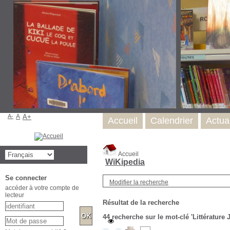
A-
A
A+
Accueil
Calendrier
Actual
Accueil
WiKipedia
Se connecter
Modifier la recherche
accéder à votre compte de
lecteur
Résultat de la recherche
44
recherche sur le mot-clé
'Littérature