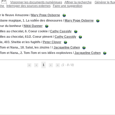
Visionner les documents numériques
Affiner la recherche
Générer le flu
rche
Interroger des sources externes
Faire une suggestion
r le fleuve Amazone
/
Mary Pope Osborne
abane magique, 1. La vallée des dinosaures
/
Mary Pope Osborne
eur du bonheur
/
Nikki Danner
illes au chocolat, 6. Coeur cookie
/
Cathy Cassidy
illes au chocolat, 61/2. Coeur piment
/
Cathy Cassidy
ie, 403. Sheltie et les fugitifs
/
Peter Clover
om et Nana., 18. Salut, les zinzins !
/
Jacqueline Cohen
Tom et Nana., 2. Tom-Tom et ses idées explosives
/
Jacqueline Cohen
1
(1 - 8 / 8)