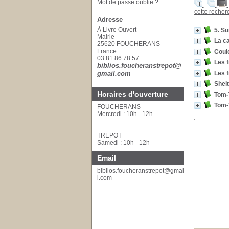
Mot de passe oublié ?
cette reche
Adresse
À Livre Ouvert
5. Su
Mairie
La c
25620 FOUCHERANS
France
Coul
03 81 86 78 57
Les f
biblios.foucheranstrepot@
gmail.com
Les f
Shelt
Horaires d'ouverture
Tom-T
Tom-
FOUCHERANS
Mercredi : 10h - 12h
TREPOT
Samedi : 10h - 12h
Email
biblios.foucheranstrepot@gmai
l.com