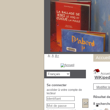
A-
A
A+
Accueil
Accuei
WiKiped
Se connecter
Modifier l
accéder à votre compte de
lecteur
Résultat de
8
recherche